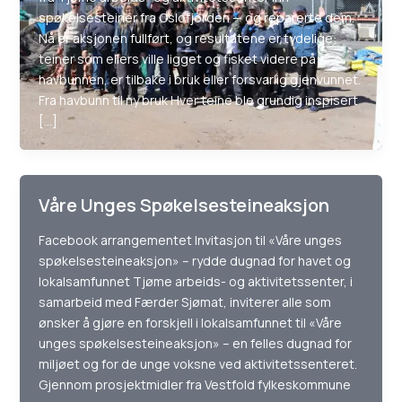
spøkelsesteiner fra Oslofjorden — og reparerte dem.
Nå er aksjonen fullført, og resultatene er tydelige:
teiner som ellers ville ligget og fisket videre på
havbunnen, er tilbake i bruk eller forsvarlig gjenvunnet.
Fra havbunn til ny bruk Hver teine ble grundig inspisert
[…]
Våre Unges Spøkelsesteineaksjon
Facebook arrangementet Invitasjon til «Våre unges
spøkelsesteineaksjon» – rydde dugnad for havet og
lokalsamfunnet Tjøme arbeids- og aktivitetssenter, i
samarbeid med Færder Sjømat, inviterer alle som
ønsker å gjøre en forskjell i lokalsamfunnet til «Våre
unges spøkelsesteineaksjon» – en felles dugnad for
miljøet og for de unge voksne ved aktivitetssenteret.
Gjennom prosjektmidler fra Vestfold fylkeskommune