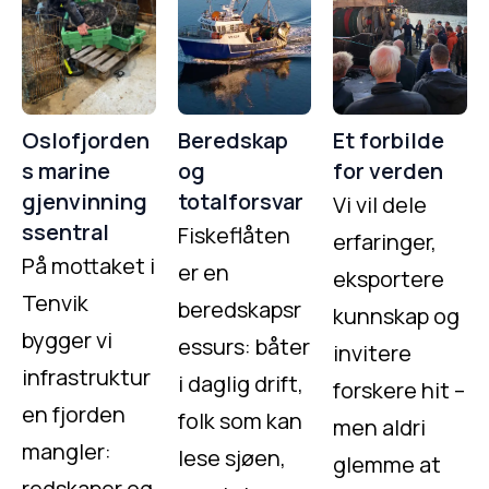
Oslofjorden
Beredskap
Et forbilde
s marine
og
for verden
gjenvinning
totalforsvar
Vi vil dele
ssentral
Fiskeflåten
erfaringer,
På mottaket i
er en
eksportere
Tenvik
beredskapsr
kunnskap og
bygger vi
essurs: båter
invitere
infrastruktur
i daglig drift,
forskere hit –
en fjorden
folk som kan
men aldri
mangler:
lese sjøen,
glemme at
redskaper og