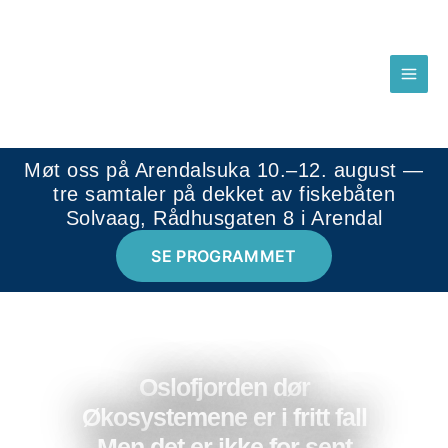
Hopp
MAI
rett
MEN
til
innholdet
Møt oss på Arendalsuka 10.–12. august —
tre samtaler på dekket av fiskebåten
Solvaag, Rådhusgaten 8 i Arendal
SE PROGRAMMET
Oslofjorden dør
Økosystemene er i fritt fall
Men det er ikke for sent