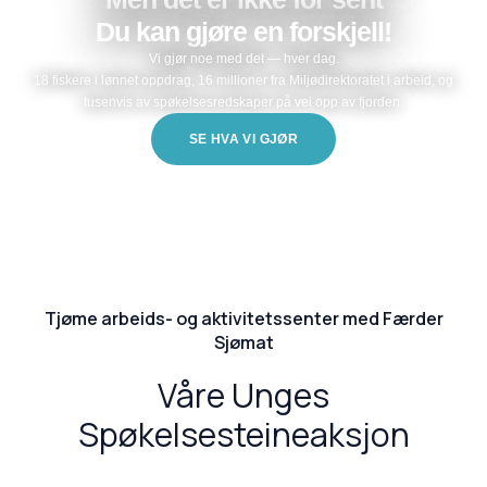
Du kan gjøre en forskjell!
Vi gjør noe med det — hver dag.
18 fiskere i lønnet oppdrag, 16 millioner fra Miljødirektoratet i arbeid, og
tusenvis av spøkelsesredskaper på vei opp av fjorden.
SE HVA VI GJØR
Tjøme arbeids- og aktivitetssenter med Færder
Sjømat
Våre Unges
Spøkelsesteineaksjon