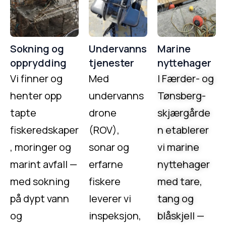
Sokning og
Undervanns
Marine
opprydding
tjenester
nyttehager
Vi finner og
Med
I Færder- og
henter opp
undervanns
Tønsberg-
tapte
drone
skjærgårde
fiskeredskaper
(ROV),
n etablerer
, moringer og
sonar og
vi marine
marint avfall —
erfarne
nyttehager
med sokning
fiskere
med tare,
på dypt vann
leverer vi
tang og
og
inspeksjon,
blåskjell —