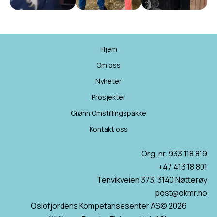
Hjem
Om oss
Nyheter
Prosjekter
Grønn Omstillingspakke
Kontakt oss
Org. nr. 933 118 819
+47 413 18 801
Tenvikveien 373, 3140 Nøtterøy
post@okmr.no
Oslofjordens Kompetansesenter AS© 2026