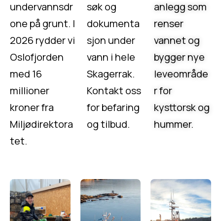
undervannsdr
søk og
anlegg som
one på grunt. I
dokumenta
renser
2026 rydder vi
sjon under
vannet og
Oslofjorden
vann i hele
bygger nye
med 16
Skagerrak.
leveområde
millioner
Kontakt oss
r for
kroner fra
for befaring
kysttorsk og
Miljødirektora
og tilbud.
hummer.
tet.