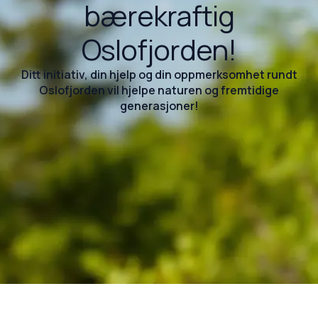
bærekraftig
Oslofjorden!
Ditt initiativ, din hjelp og din oppmerksomhet rundt
Oslofjorden vil hjelpe naturen og fremtidige
generasjoner!