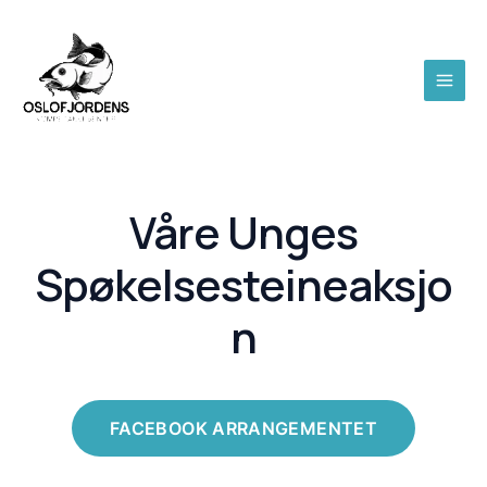
Hopp
MAI
rett
MEN
til
innholdet
Våre Unges
Spøkelsesteineaksjo
n
FACEBOOK ARRANGEMENTET