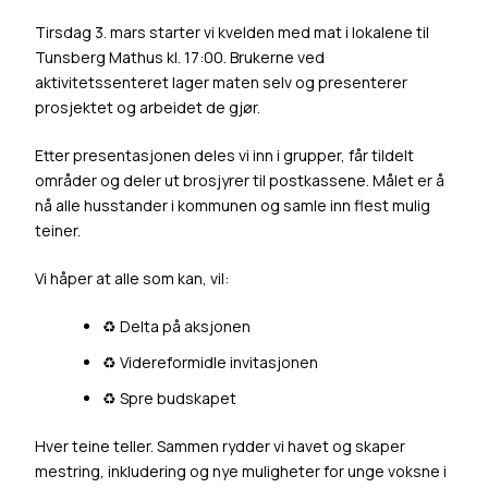
Tirsdag 3. mars starter vi kvelden med mat i lokalene til
Tunsberg Mathus
kl. 17:00. Brukerne ved
aktivitetssenteret lager maten selv og presenterer
prosjektet og arbeidet de gjør.
Etter presentasjonen deles vi inn i grupper, får tildelt
områder og deler ut brosjyrer til postkassene. Målet er å
nå alle husstander i kommunen og samle inn flest mulig
teiner.
Vi håper at alle som kan, vil:
♻️ Delta på aksjonen
♻️ Videreformidle invitasjonen
♻️ Spre budskapet
Hver teine teller. Sammen rydder vi havet og skaper
mestring, inkludering og nye muligheter for unge voksne i