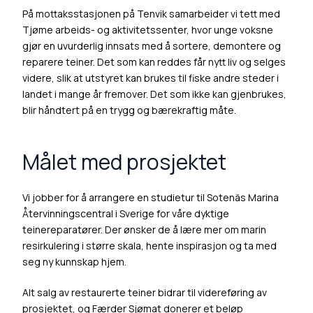
På mottaksstasjonen på Tenvik samarbeider vi tett med
Tjøme arbeids- og aktivitetssenter, hvor unge voksne
gjør en uvurderlig innsats med å sortere, demontere og
reparere teiner. Det som kan reddes får nytt liv og selges
videre, slik at utstyret kan brukes til fiske andre steder i
landet i mange år fremover. Det som ikke kan gjenbrukes,
blir håndtert på en trygg og bærekraftig måte.
Målet med prosjektet
Vi jobber for å arrangere en studietur til
Sotenäs Marina
Återvinningscentral
i Sverige for våre dyktige
teinereparatører. Der ønsker de å lære mer om marin
resirkulering i større skala, hente inspirasjon og ta med
seg ny kunnskap hjem.
Alt salg av restaurerte teiner bidrar til videreføring av
prosjektet, og Færder Sjømat donerer et beløp